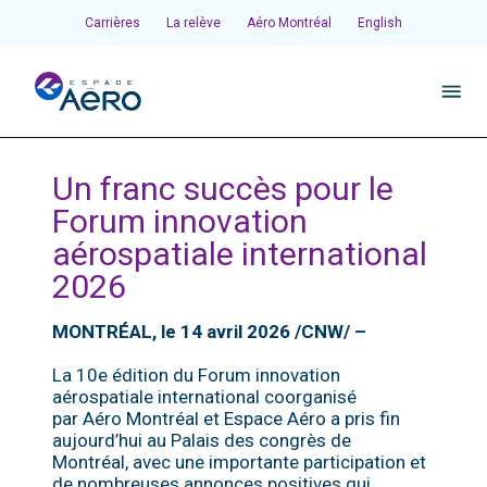
Carrières
La relève
Aéro Montréal
English
À propos
Un franc succès pour le
Forum innovation
Pôles et chantiers
aérospatiale international
2026
Initiatives
MONTRÉAL, le 14 avril 2026 /CNW/ –
La 10e édition du Forum innovation
Écosystème
aérospatiale international coorganisé
par Aéro Montréal et Espace Aéro a pris fin
aujourd’hui au Palais des congrès de
Publications et événements
Montréal, avec une importante participation et
de nombreuses annonces positives qui