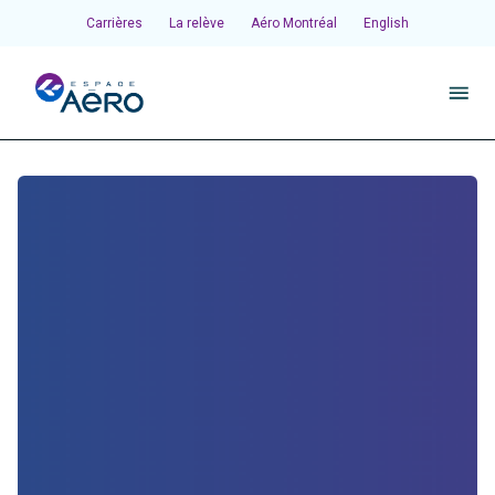
Carrières
La relève
Aéro Montréal
English
À propos
>
Pôles et chantiers
Initiatives
Écosystème
Publications et événements