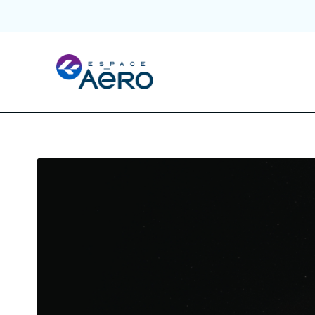
À propos
Pôles et chantiers
Initiatives
Écosystème
Publications et événements