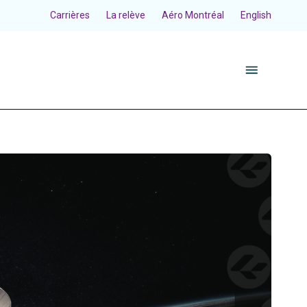
Carrières
La relève
Aéro Montréal
English