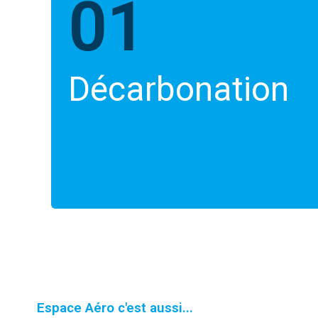
01
Décarbonation
Espace Aéro c'est aussi...