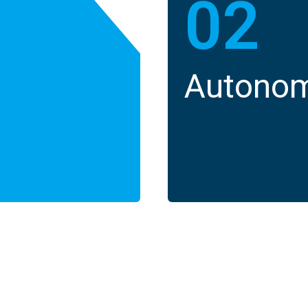
02
Autonom