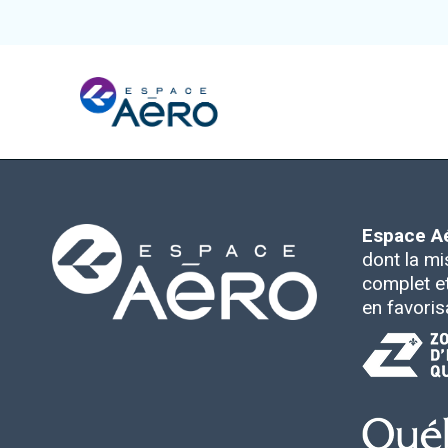
À propos
Pôles et chantiers
Espace A
dont la mi
complet et 
Initiatives
en favoris
Écosystème
Publications et événements