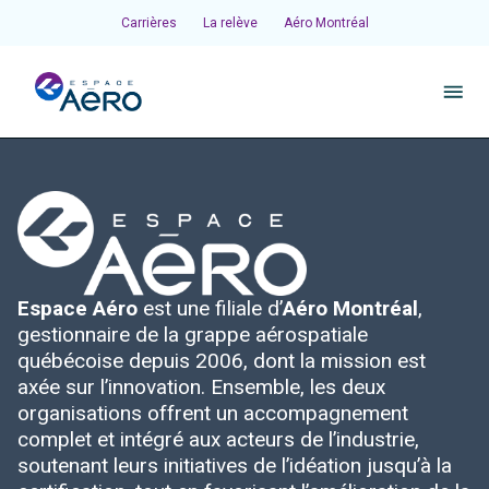
Carrières
La relève
Aéro Montréal
À propos
Pôles et chantiers
Espace Aéro
est une filiale d’
Aéro Montréal
,
Initiatives
gestionnaire de la grappe aérospatiale
québécoise depuis 2006, dont la mission est
Écosystème
axée sur l’innovation. Ensemble, les deux
organisations offrent un accompagnement
complet et intégré aux acteurs de l’industrie,
Publications et événements
soutenant leurs initiatives de l’idéation jusqu’à la