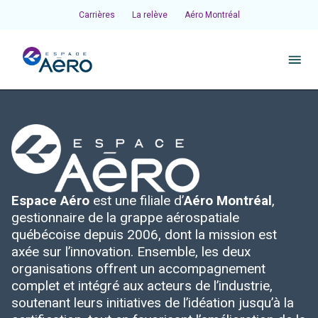
Carrières
La relève
Aéro Montréal
À propos
Pôles et chantiers
Espace Aéro
est une filiale d’
Aéro Montréal
,
Initiatives
gestionnaire de la grappe aérospatiale
québécoise depuis 2006, dont la mission est
Écosystème
axée sur l’innovation. Ensemble, les deux
organisations offrent un accompagnement
complet et intégré aux acteurs de l’industrie,
Publications et événements
soutenant leurs initiatives de l’idéation jusqu’à la