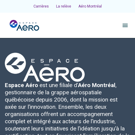
Carrières
La relève
Aéro Montréal
À propos
Pôles et chantiers
Espace Aéro
est une filiale d’
Aéro Montréal
,
Initiatives
gestionnaire de la grappe aérospatiale
québécoise depuis 2006, dont la mission est
Écosystème
axée sur l’innovation. Ensemble, les deux
organisations offrent un accompagnement
complet et intégré aux acteurs de l’industrie,
Publications et événements
soutenant leurs initiatives de l’idéation jusqu’à la