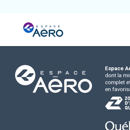
À propos
Pôles et chantiers
Espace A
dont la mi
complet et 
Initiatives
en favoris
Écosystème
Publications et événements