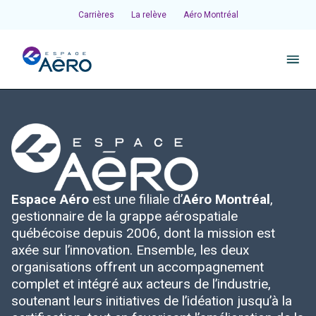
Carrières
La relève
Aéro Montréal
À propos
Pôles et chantiers
Espace Aéro
est une filiale d’
Aéro Montréal
,
Initiatives
gestionnaire de la grappe aérospatiale
québécoise depuis 2006, dont la mission est
Écosystème
axée sur l’innovation. Ensemble, les deux
organisations offrent un accompagnement
complet et intégré aux acteurs de l’industrie,
Publications et événements
soutenant leurs initiatives de l’idéation jusqu’à la