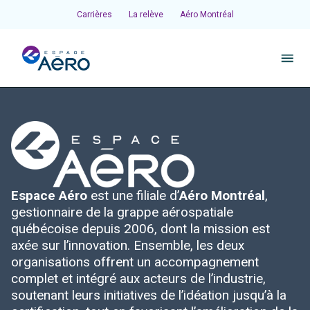
Carrières
La relève
Aéro Montréal
À propos
Pôles et chantiers
Espace Aéro
est une filiale d’
Aéro Montréal
,
Initiatives
gestionnaire de la grappe aérospatiale
québécoise depuis 2006, dont la mission est
Écosystème
axée sur l’innovation. Ensemble, les deux
organisations offrent un accompagnement
complet et intégré aux acteurs de l’industrie,
Publications et événements
soutenant leurs initiatives de l’idéation jusqu’à la