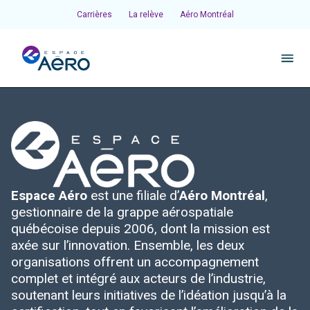
Carrières
La relève
Aéro Montréal
À propos
Pôles et chantiers
Espace Aéro
est une filiale d’
Aéro Montréal
,
Initiatives
gestionnaire de la grappe aérospatiale
québécoise depuis 2006, dont la mission est
Écosystème
axée sur l’innovation. Ensemble, les deux
organisations offrent un accompagnement
complet et intégré aux acteurs de l’industrie,
Publications et événements
soutenant leurs initiatives de l’idéation jusqu’à la