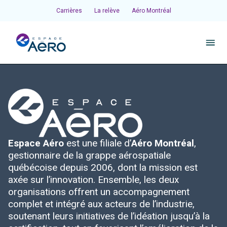
Carrières
La relève
Aéro Montréal
À propos
Pôles et chantiers
Espace Aéro
est une filiale d’
Aéro Montréal
,
Initiatives
gestionnaire de la grappe aérospatiale
québécoise depuis 2006, dont la mission est
Écosystème
axée sur l’innovation. Ensemble, les deux
organisations offrent un accompagnement
complet et intégré aux acteurs de l’industrie,
Publications et événements
soutenant leurs initiatives de l’idéation jusqu’à la