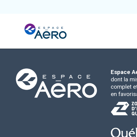
À propos
Pôles et chantiers
Espace A
dont la mi
complet et 
Initiatives
en favoris
Écosystème
Publications et événements