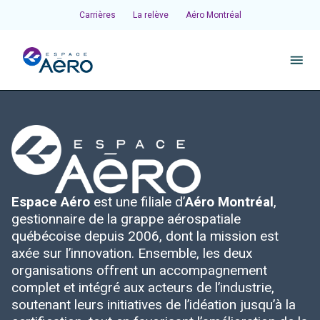
Carrières
La relève
Aéro Montréal
À propos
Pôles et chantiers
Espace Aéro
est une filiale d’
Aéro Montréal
,
Initiatives
gestionnaire de la grappe aérospatiale
québécoise depuis 2006, dont la mission est
Écosystème
axée sur l’innovation. Ensemble, les deux
organisations offrent un accompagnement
complet et intégré aux acteurs de l’industrie,
Publications et événements
soutenant leurs initiatives de l’idéation jusqu’à la