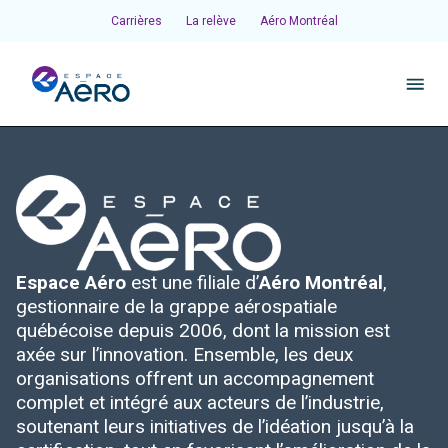
Carrières
La relève
Aéro Montréal
À propos
Pôles et chantiers
Espace Aéro
est une filiale d’
Aéro Montréal
,
Initiatives
gestionnaire de la grappe aérospatiale
québécoise depuis 2006, dont la mission est
Écosystème
axée sur l’innovation. Ensemble, les deux
organisations offrent un accompagnement
complet et intégré aux acteurs de l’industrie,
Publications et événements
soutenant leurs initiatives de l’idéation jusqu’à la