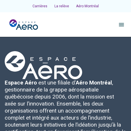
Carrières
La relève
Aéro Montréal
À propos
Pôles et chantiers
Espace Aéro
est une filiale d’
Aéro Montréal
,
Initiatives
gestionnaire de la grappe aérospatiale
québécoise depuis 2006, dont la mission est
Écosystème
axée sur l’innovation. Ensemble, les deux
organisations offrent un accompagnement
complet et intégré aux acteurs de l’industrie,
Publications et événements
soutenant leurs initiatives de l’idéation jusqu’à la