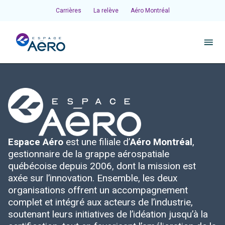
Carrières
La relève
Aéro Montréal
À propos
Pôles et chantiers
Espace Aéro
est une filiale d’
Aéro Montréal
,
Initiatives
gestionnaire de la grappe aérospatiale
québécoise depuis 2006, dont la mission est
Écosystème
axée sur l’innovation. Ensemble, les deux
organisations offrent un accompagnement
complet et intégré aux acteurs de l’industrie,
Publications et événements
soutenant leurs initiatives de l’idéation jusqu’à la