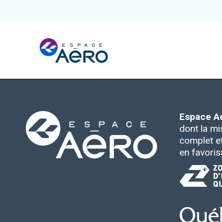
À propos
Pôles et chantiers
Espace A
dont la mi
complet et 
Initiatives
en favoris
Écosystème
Publications et événements