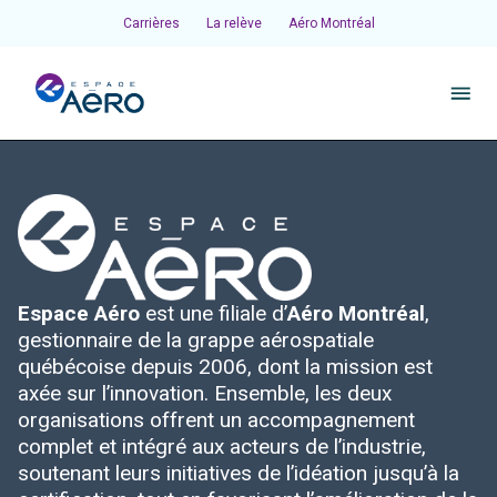
Carrières
La relève
Aéro Montréal
À propos
Pôles et chantiers
Espace Aéro
est une filiale d’
Aéro Montréal
,
Initiatives
gestionnaire de la grappe aérospatiale
québécoise depuis 2006, dont la mission est
Écosystème
axée sur l’innovation. Ensemble, les deux
organisations offrent un accompagnement
complet et intégré aux acteurs de l’industrie,
Publications et événements
soutenant leurs initiatives de l’idéation jusqu’à la