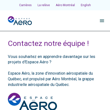
Carrières
La relève
Aéro Montréal
English
À propos
Contactez notre équipe !
Pôles et chantiers
Vous souhaitez en apprendre davantage sur les
projets d'Espace Aéro ?
Initiatives
Espace Aéro, la zone d’innovation aérospatiale du
Québec, est propulsé par Aéro Montréal, la grappe
industrielle aérospatiale du Québec.
Écosystème
Publications et événements