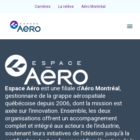
Carrières
La relève
Aéro Montréal
À propos
Pôles et chantiers
Espace Aéro
est une filiale d’
Aéro Montréal
,
Initiatives
gestionnaire de la grappe aérospatiale
québécoise depuis 2006, dont la mission est
Écosystème
axée sur l’innovation. Ensemble, les deux
organisations offrent un accompagnement
complet et intégré aux acteurs de l’industrie,
Publications et événements
soutenant leurs initiatives de l’idéation jusqu’à la