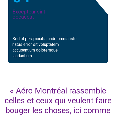
Excepteur sint
occaecat
Sed ut perspiciatis unde omnis iste
natus error sit voluptatem
accusantium doloremque
laudantium.
« Aéro Montréal rassemble
re
celles et ceux qui veulent faire
c
e
bouger les choses, ici comme