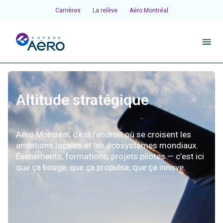
Carrières
La relève
Aéro Montréal
À propos
Altitude stratégique
Pôles et chantiers
Aéro Montréal, c’est l’endroit où se croisent les
Initiatives
ambitions locales et les écosystèmes mondiaux.
Événements, formations, projets pilotes — c’est ici
que ça bouge, que ça propulse, que ça innove.
Écosystème
Publications et événements